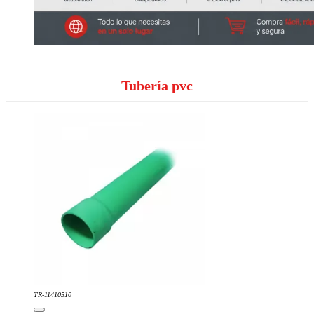
Tubería pvc
TR-11410510