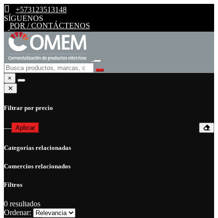
+573123513148
SÍGUENOS
PQR / CONTÁCTENOS
×
✕
Filtrar por precio
—
Aplicar
Categorías relacionadas
Comercios relacionados
Filtros
0
resultados
Ordenar: