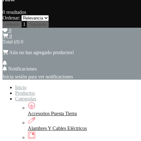
0
resultados
Ordenar:
1
Anterior
Siguiente
0
0
Total (
0
)
0
Aún no has agregado productos!
Notificaciones
Inicia sesión para ver notificaciones
Inicio
Productos
Categorías
Accesorios Puesta Tierra
Alambres Y Cables Eléctricos