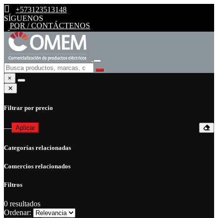
+573123513148
SÍGUENOS
PQR / CONTÁCTENOS
×
✕
Filtrar por precio
—
Aplicar
Categorías relacionadas
Comercios relacionados
Filtros
0
resultados
Ordenar: