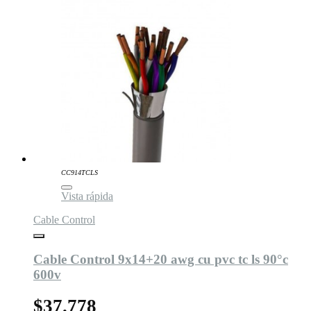
CC914TCLS
Vista rápida
Cable Control
Cable Control 9x14+20 awg cu pvc tc ls 90°c
600v
$37.778