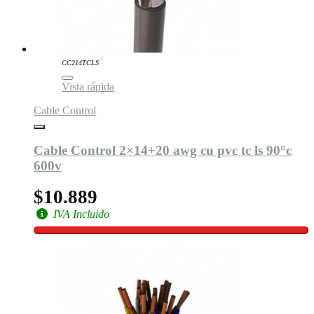
CC214TCLS
Vista rápida
Cable Control
Cable Control 2×14+20 awg cu pvc tc ls 90°c
600v
$10.889
IVA Incluido