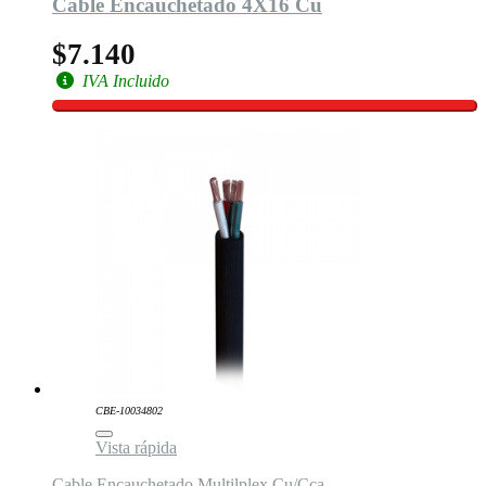
Cable Encauchetado 4X16 Cu
$7.140
IVA Incluido
CBE-10034802
Vista rápida
Cable Encauchetado Multilplex Cu/Cca