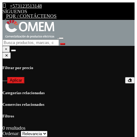
+573123513148
SÍGUENOS
PQR / CONTÁCTENOS
×
✕
Filtrar por precio
—
Aplicar
Categorías relacionadas
Comercios relacionados
Filtros
0
resultados
Ordenar: