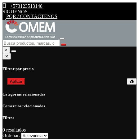
+573123513148
SÍGUENOS
PQR / CONTÁCTENOS
×
✕
Filtrar por precio
—
Aplicar
Categorías relacionadas
Comercios relacionados
Filtros
0
resultados
Ordenar: