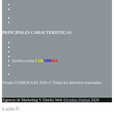
CREAR CUENTA
INGRESAR
INICIO
PRODUCTOS
PRINCIPALES CARACTERÍSTICAS
Navegación rápida
Gran variedad de productos
Precios de fábrica
Compra rápida!
Envíos a toda
COL
OM
BIA
Términos y condiciones
Tienda COMEM SAS 2026 © Todos los derechos reservados
Agencia de Marketing Y Diseño Web
División Digital
2026
Ir arriba