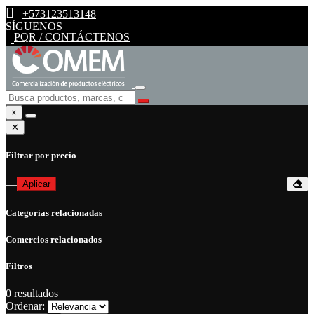
+573123513148
SÍGUENOS
PQR / CONTÁCTENOS
×
✕
Filtrar por precio
—
Aplicar
Categorías relacionadas
Comercios relacionados
Filtros
0
resultados
Ordenar: