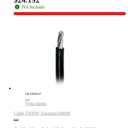
IVA Incluido
CB-10039147
Vista rápida
Cable THHW Aluminio/S8000