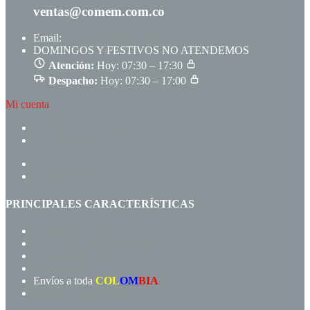
ventas@comem.com.co
Email:
ventas@comem.com.co
DOMINGOS Y FESTIVOS NO ATENDEMOS
Atención:
Hoy: 07:30 – 17:30
Despacho:
Hoy: 07:30 – 17:00
Mi cuenta
CREAR CUENTA
INGRESAR
INICIO
PRODUCTOS
PRINCIPALES CARACTERÍSTICAS
Navegación rápida
Gran variedad de productos
Precios de fábrica
Compra rápida!
Envíos a toda
COL
OM
BIA
Términos y condiciones