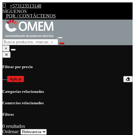
+573123513148
SÍGUENOS
PQR / CONTÁCTENOS
×
✕
Filtrar por precio
—
Aplicar
Categorías relacionadas
Comercios relacionados
Filtros
0
resultados
Ordenar: