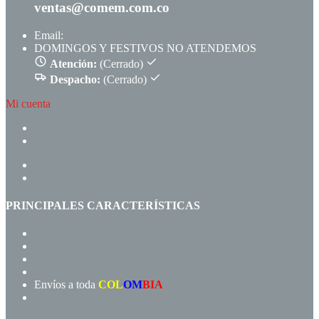
ventas@comem.com.co
Email:
ventas@comem.com.co
DOMINGOS Y FESTIVOS NO ATENDEMOS
Atención:
(Cerrado)
Despacho:
(Cerrado)
Mi cuenta
CREAR CUENTA
INGRESAR
INICIO
PRODUCTOS
PRINCIPALES CARACTERÍSTICAS
Navegación rápida
Gran variedad de productos
Precios de fábrica
Compra rápida!
Envíos a toda
COL
OM
BIA
Términos y condiciones