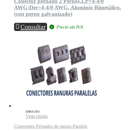
Conector pernado 2 Pernos,LP=4-4/0
AWG;Der=4-4/0 AWG, Aluminio Bimetálico.
(con perno galvanizado)
Consultar
Precio sin IVA
EMSA-1031
Vista rápida
Conectores Pernados de ranura Paralela