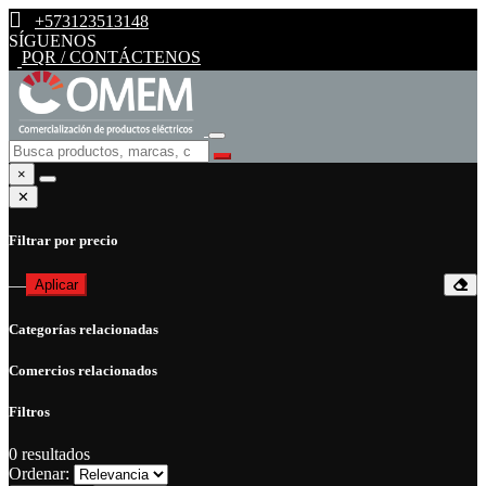
+573123513148
SÍGUENOS
PQR / CONTÁCTENOS
×
✕
Filtrar por precio
—
Aplicar
Categorías relacionadas
Comercios relacionados
Filtros
0
resultados
Ordenar: