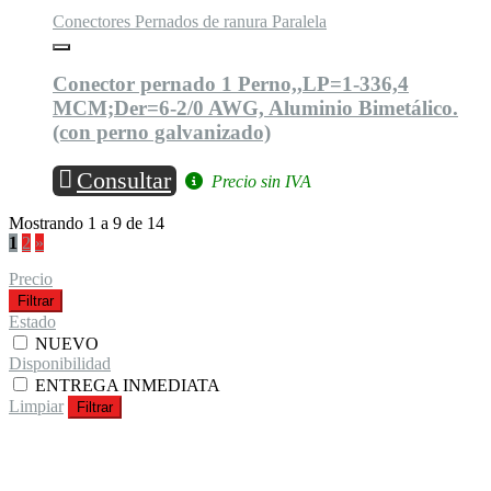
Conectores Pernados de ranura Paralela
Conector pernado 1 Perno,,LP=1-336,4
MCM;Der=6-2/0 AWG, Aluminio Bimetálico.
(con perno galvanizado)
Consultar
Precio sin IVA
Mostrando 1 a 9 de 14
1
2
»
Precio
Filtrar
Estado
NUEVO
Disponibilidad
ENTREGA INMEDIATA
Limpiar
Filtrar