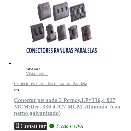
EMSA-1042
Vista rápida
Conectores Pernados de ranura Paralela
Conector pernado 3 Pernos,LP=336,4-927
MCM;Der=336,4-927 MCM, Aluminio. (con
perno galvanizado)
Consultar
Precio sin IVA