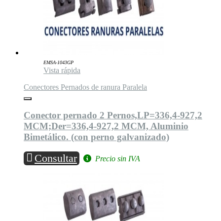
EMSA-1043GP
Vista rápida
Conectores Pernados de ranura Paralela
Conector pernado 2 Pernos,LP=336,4-927,2
MCM;Der=336,4-927,2 MCM, Aluminio
Bimetálico. (con perno galvanizado)
Consultar
Precio sin IVA