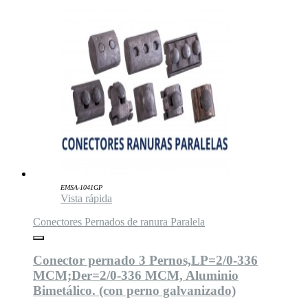
EMSA-1041GP
Vista rápida
Conectores Pernados de ranura Paralela
Conector pernado 3 Pernos,LP=2/0-336
MCM;Der=2/0-336 MCM, Aluminio
Bimetálico. (con perno galvanizado)