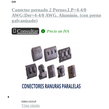
Conector pernado 2 Pernos,LP=4-4/0
AWG;Der=4-4/0 AWG, Aluminio. (con perno
galvanizado)
Consultar
Precio sin IVA
EMSA-1025GP
Vista rápida