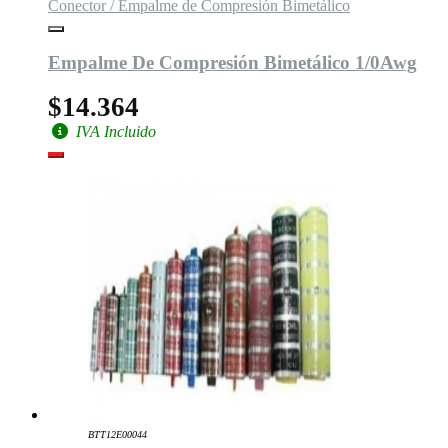
Conector / Empalme de Compresión Bimetálico
Empalme De Compresión Bimetálico 1/0Awg
$14.364
IVA Incluido
BTT12E00044