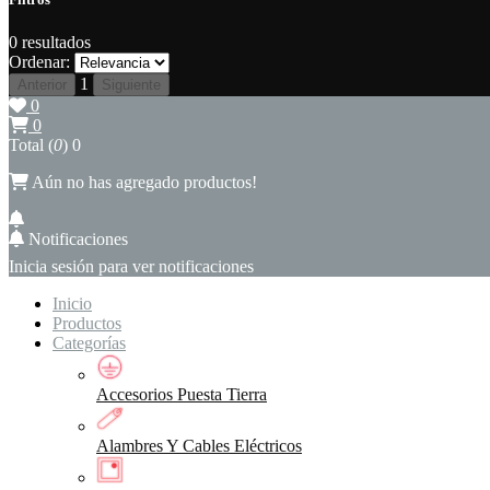
0
resultados
Ordenar:
1
Anterior
Siguiente
0
0
Total (
0
)
0
Aún no has agregado productos!
Notificaciones
Inicia sesión para ver notificaciones
Inicio
Productos
Categorías
Accesorios Puesta Tierra
Alambres Y Cables Eléctricos