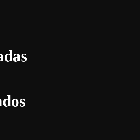
adas
ados