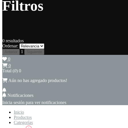
Filtros
0
resultados
Ordenar:
1
Anterior
Siguiente
0
0
Total (
0
)
0
Aún no has agregado productos!
Notificaciones
Inicia sesión para ver notificaciones
Inicio
Productos
Categorías