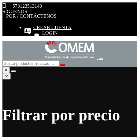
+573123513148
SÍGUENOS
PQR / CONTÁCTENOS
CREAR CUENTA
LOGIN
×
✕
Filtrar por precio