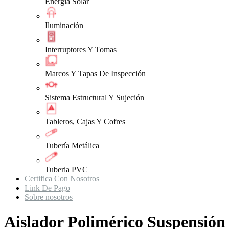
Energia Solar
Iluminación
Interruptores Y Tomas
Marcos Y Tapas De Inspección
Sistema Estructural Y Sujeción
Tableros, Cajas Y Cofres
Tubería Metálica
Tuberia PVC
Certifica Con Nosotros
Link De Pago
Sobre nosotros
Aislador Polimérico Suspensión