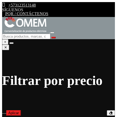
+573123513148
SÍGUENOS
PQR / CONTÁCTENOS
×
✕
Filtrar por precio
—
Aplicar