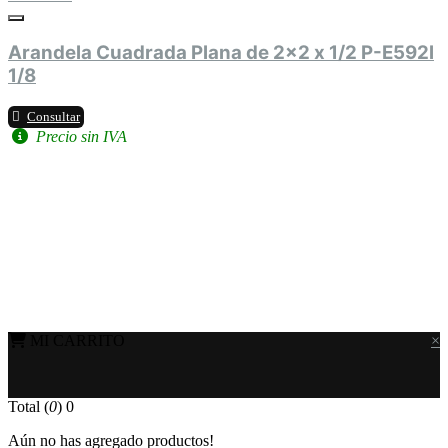
Arandela Cuadrada Plana de 2x2 x 1/2 P-E592l
1/8
Consultar
Precio sin IVA
MI CARRITO
×
Total (
0
)
0
Aún no has agregado productos!