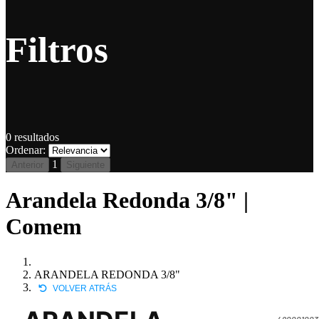
Filtros
0
resultados
Ordenar:
1
Anterior
Siguiente
Arandela Redonda 3/8" |
Comem
ARANDELA REDONDA 3/8"
VOLVER ATRÁS
490001003