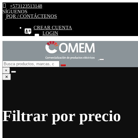
+573123513148
SÍGUENOS
PQR / CONTÁCTENOS
CREAR CUENTA
LOGIN
×
✕
Filtrar por precio