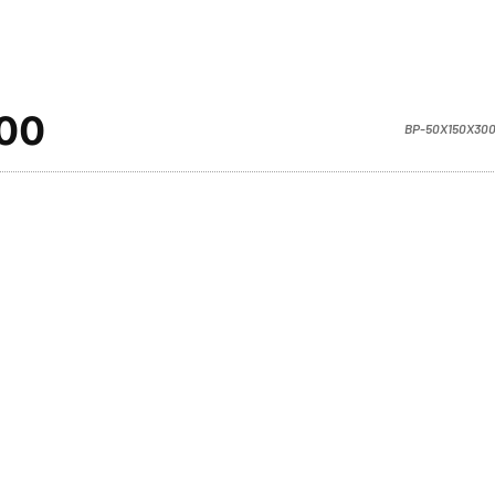
00
BP-50X150X300