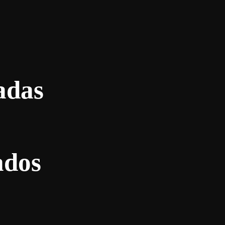
adas
ados