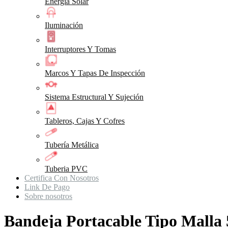
Energia Solar
Iluminación
Interruptores Y Tomas
Marcos Y Tapas De Inspección
Sistema Estructural Y Sujeción
Tableros, Cajas Y Cofres
Tubería Metálica
Tuberia PVC
Certifica Con Nosotros
Link De Pago
Sobre nosotros
Bandeja Portacable Tipo Mall