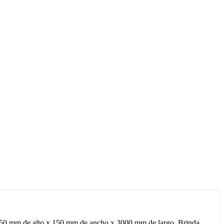
das 50 mm de alto x 150 mm de ancho x 3000 mm de largo. Brinda