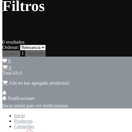
Filtros
0
resultados
Ordenar:
1
Anterior
Siguiente
0
0
Total (
0
)
0
Aún no has agregado productos!
Notificaciones
Inicia sesión para ver notificaciones
Inicio
Productos
Categorías