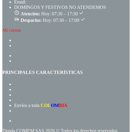
Email:
ventas@comem.com.co
DOMINGOS Y FESTIVOS NO ATENDEMOS
Atención:
Hoy: 07:30 – 17:30
Despacho:
Hoy: 07:30 – 17:00
Mi cuenta
CREAR CUENTA
INGRESAR
INICIO
PRODUCTOS
PRINCIPALES CARACTERÍSTICAS
Navegación rápida
Gran variedad de productos
Precios de fábrica
Compra rápida!
Envíos a toda
COL
OM
BIA
Términos y condiciones
Tienda COMEM SAS 2026 © Todos los derechos reservados