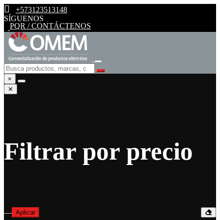
+573123513148
SÍGUENOS
PQR / CONTÁCTENOS
×
✕
Filtrar por precio
—
Aplicar