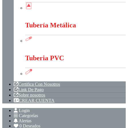
Tableros, Cajas Y Cofres
Tubería Metálica
Tubería Metálica
Tuberia PVC
Tuberia PVC
Certifica Con Nosotros
Link De Pago
Sobre nosotros
CREAR CUENTA
Login
Categorías
Alertas
0
Deseados