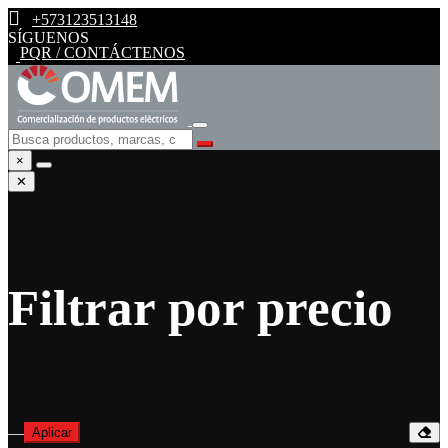
+573123513148
SÍGUENOS
PQR / CONTÁCTENOS
×
✕
Filtrar por precio
—
Aplicar