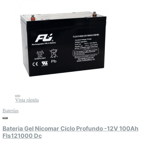
Vista rápida
Baterías
Bateria Gel Nicomar Ciclo Profundo -12V 100Ah
Fls121000 Dc