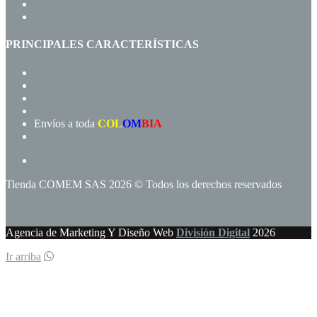
INICIO
PRODUCTOS
PRINCIPALES CARACTERÍSTICAS
Navegación rápida
Gran variedad de productos
Precios de fábrica
Compra rápida!
Envíos a toda
COL
OM
BIA
Términos y condiciones
Tienda COMEM SAS 2026 © Todos los derechos reservados
Agencia de Marketing Y Diseño Web
División Digital
2026
Ir arriba