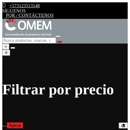
+573123513148
SÍGUENOS
PQR / CONTÁCTENOS
×
✕
Filtrar por precio
—
Aplicar