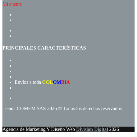
Mi cuenta
CREAR CUENTA
INGRESAR
INICIO
PRODUCTOS
PRINCIPALES CARACTERÍSTICAS
Navegación rápida
Gran variedad de productos
Precios de fábrica
Compra rápida!
Envíos a toda
COL
OM
BIA
Términos y condiciones
Tienda COMEM SAS 2026 © Todos los derechos reservados
Agencia de Marketing Y Diseño Web
División Digital
2026