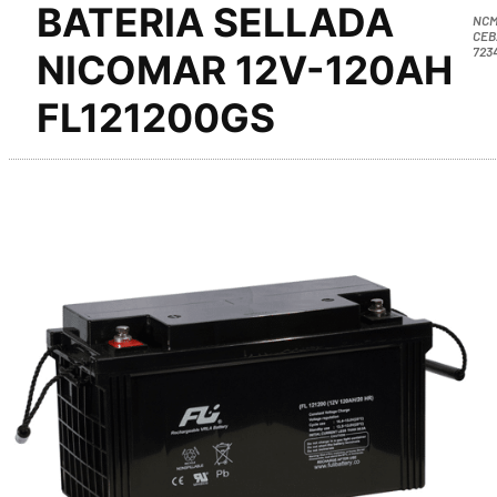
BATERIA SELLADA
NCM
CEB
723
NICOMAR 12V-120AH
FL121200GS