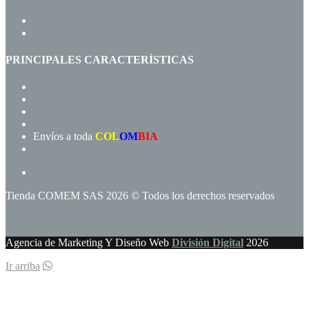
INICIO
PRODUCTOS
PRINCIPALES CARACTERÍSTICAS
Navegación rápida
Gran variedad de productos
Precios de fábrica
Compra rápida!
Envíos a toda
COL
OM
BIA
Términos y condiciones
Tienda COMEM SAS 2026 © Todos los derechos reservados
Agencia de Marketing Y Diseño Web
División Digital
2026
Ir arriba