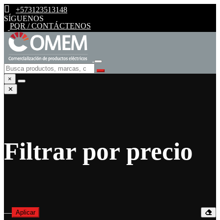
+573123513148
SÍGUENOS
PQR / CONTÁCTENOS
×
✕
Filtrar por precio
—
Aplicar