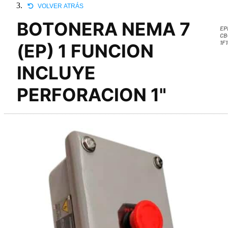
VOLVER ATRÁS
BOTONERA NEMA 7
EP
CB
1F
(EP) 1 FUNCION
INCLUYE
PERFORACION 1"