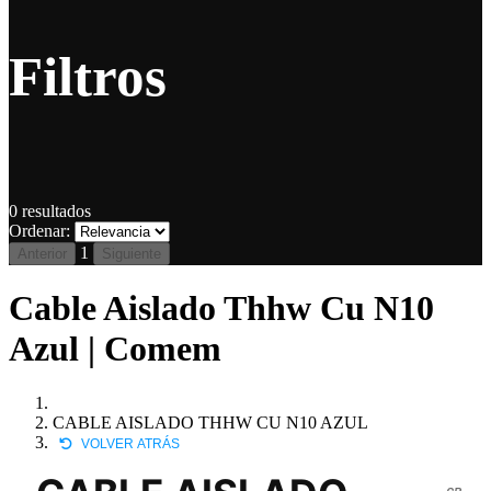
Filtros
0
resultados
Ordenar:
1
Anterior
Siguiente
Cable Aislado Thhw Cu N10
Azul | Comem
CABLE AISLADO THHW CU N10 AZUL
VOLVER ATRÁS
CB-