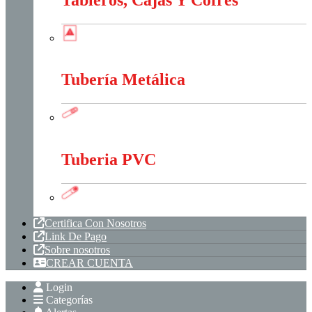
Tableros, Cajas Y Cofres
Tubería Metálica
Tubería Metálica
Tuberia PVC
Tuberia PVC
Certifica Con Nosotros
Link De Pago
Sobre nosotros
CREAR CUENTA
Login
Categorías