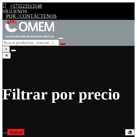
+573123513148
SÍGUENOS
PQR / CONTÁCTENOS
×
✕
Filtrar por precio
—
Aplicar