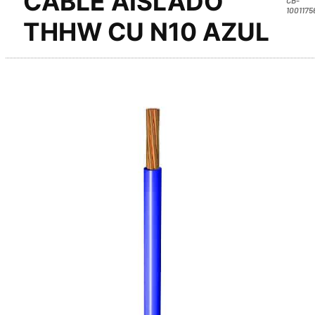
CABLE AISLADO
1001175
THHW CU N10 AZUL