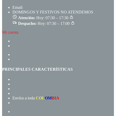
Email:
ventas@comem.com.co
DOMINGOS Y FESTIVOS NO ATENDEMOS
Atención:
Hoy: 07:30 – 17:30
Despacho:
Hoy: 07:30 – 17:00
Mi cuenta
CREAR CUENTA
INGRESAR
INICIO
PRODUCTOS
PRINCIPALES CARACTERÍSTICAS
Navegación rápida
Gran variedad de productos
Precios de fábrica
Compra rápida!
Envíos a toda
COL
OM
BIA
Términos y condiciones