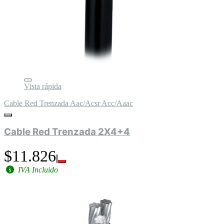
Vista rápida
Cable Red Trenzada Aac/Acsr Acc/Aaac
Cable Red Trenzada 2X4+4
$11.826
IVA Incluido