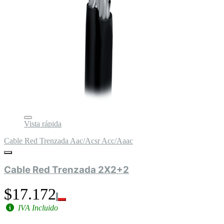
Vista rápida
Cable Red Trenzada Aac/Acsr Acc/Aaac
Cable Red Trenzada 2X2+2
$17.172
IVA Incluido