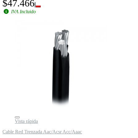
$47.466
IVA Incluido
Vista rápida
Cable Red Trenzada Aac/Acsr Acc/Aaac