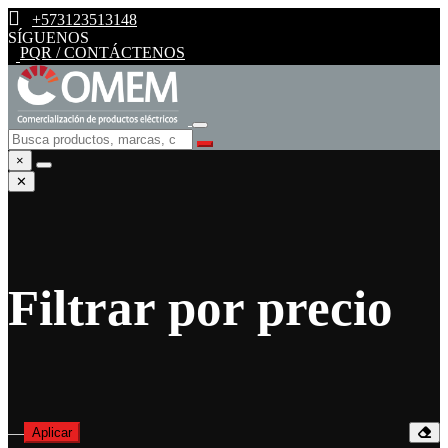
+573123513148
SÍGUENOS
PQR / CONTÁCTENOS
×
✕
Filtrar por precio
—
Aplicar