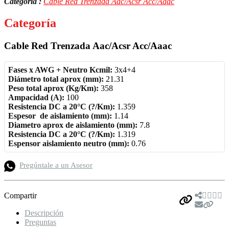
Categoría :
Cable Red Trenzada Aac/Acsr Acc/Aaac
Categoría
Cable Red Trenzada Aac/Acsr Acc/Aaac
Fases x AWG + Neutro Kcmil:
3x4+4
Diámetro total aprox (mm):
21.31
Peso total aprox (Kg/Km):
358
Ampacidad (A):
100
Resistencia DC a 20°C (?/Km):
1.359
Espesor de aislamiento (mm):
1.14
Diametro aprox de aislamiento (mm):
7.8
Resistencia DC a 20°C (?/Km):
1.319
Espensor aislamiento neutro (mm):
0.76
Pregúntale a un Asesor
Compartir
Descripción
Preguntas