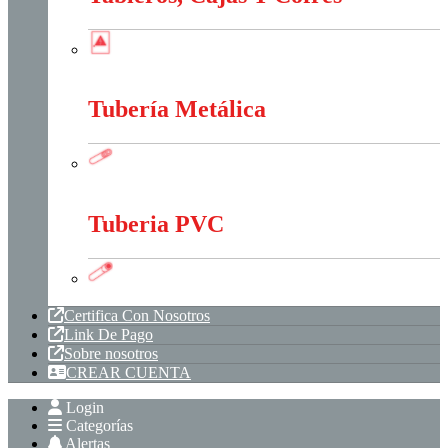
Tableros, Cajas Y Cofres
Tubería Metálica
Tubería Metálica
Tuberia PVC
Tuberia PVC
Certifica Con Nosotros
Link De Pago
Sobre nosotros
CREAR CUENTA
Login
Categorías
Alertas