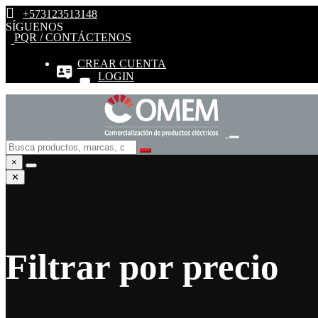
+573123513148
SÍGUENOS
PQR / CONTÁCTENOS
CREAR CUENTA
LOGIN
×
✕
Filtrar por precio