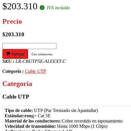
$203.310
IVA incluido
Precio
$203.310
Agregar
Con existencias
SKU :
LR-CBUTP5E-ALEEXT-C
Categoría :
Cable UTP
Categoría
Cable UTP
Tipo de cable:
UTP (Par Trenzado sin Apantallar)
Estándar:ron
g> Cat 5E
Material de los conductores:
Cobre revestido en taponamiento
Velocidad de transmisión:
Hasta 1000 Mbps (1 Gbps)