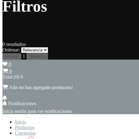
Filtros
0
resultados
Ordenar:
1
Anterior
Siguiente
0
0
Total (
0
)
0
Aún no has agregado productos!
Notificaciones
Inicia sesión para ver notificaciones
Inicio
Productos
Categorías