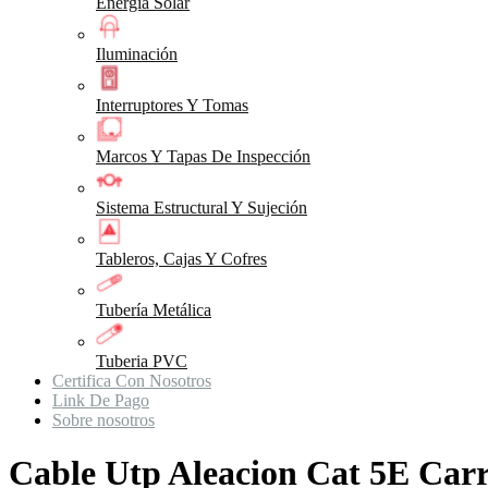
Energia Solar
Iluminación
Interruptores Y Tomas
Marcos Y Tapas De Inspección
Sistema Estructural Y Sujeción
Tableros, Cajas Y Cofres
Tubería Metálica
Tuberia PVC
Certifica Con Nosotros
Link De Pago
Sobre nosotros
Cable Utp Aleacion Cat 5E Carr