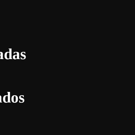
adas
ados