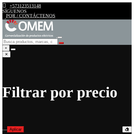
+573123513148
SÍGUENOS
PQR / CONTÁCTENOS
×
✕
Filtrar por precio
—
Aplicar