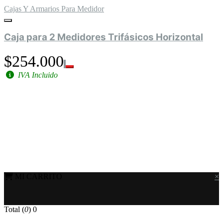
Cajas Y Armarios Para Medidor
Caja para 2 Medidores Trifásicos Horizontal
$254.000
IVA Incluido
MI CARRITO
×
Total (
0
)
0