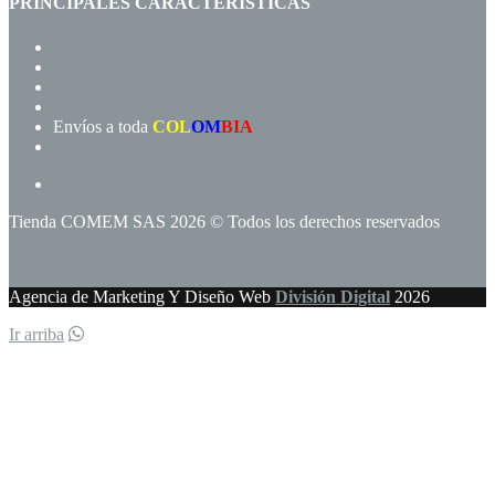
PRINCIPALES CARACTERÍSTICAS
Navegación rápida
Gran variedad de productos
Precios de fábrica
Compra rápida!
Envíos a toda
COL
OM
BIA
Términos y condiciones
Tienda COMEM SAS 2026 © Todos los derechos reservados
Agencia de Marketing Y Diseño Web
División Digital
2026
Ir arriba