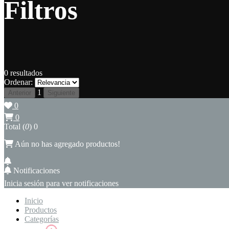
Filtros
0
resultados
Ordenar:
1
Anterior
Siguiente
0
0
Total (
0
)
0
Aún no has agregado productos!
Notificaciones
Inicia sesión para ver notificaciones
Inicio
Productos
Categorías