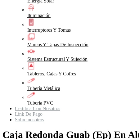
Energia Solar
Iluminación
Interruptores Y Tomas
Marcos Y Tapas De Inspección
Sistema Estructural Y Sujeción
Tableros, Cajas Y Cofres
Tubería Metálica
Tuberia PVC
Certifica Con Nosotros
Link De Pago
Sobre nosotros
Caja Redonda Guab (Ep) En Al