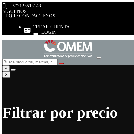
+573123513148
SÍGUENOS
PQR / CONTÁCTENOS
CREAR CUENTA
LOGIN
×
✕
Filtrar por precio