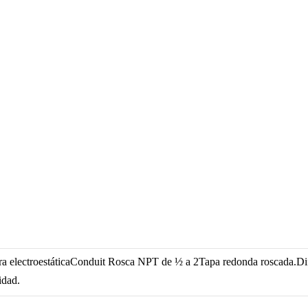
ra electroestáticaConduit Rosca NPT de ½ a 2Tapa redonda roscada.Dif
idad.