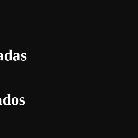
adas
ados