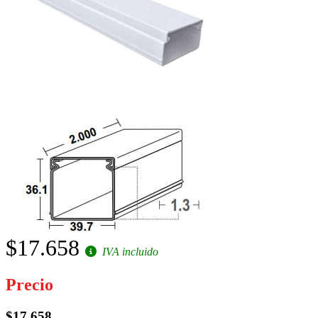
$17.658
IVA incluido
Precio
$17.658