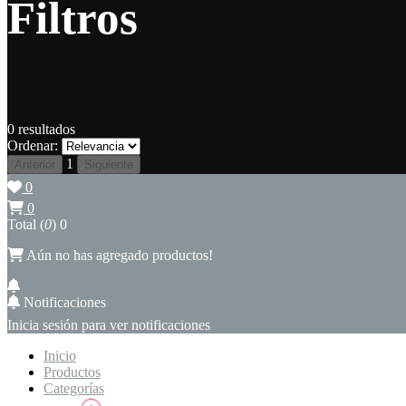
Filtros
0
resultados
Ordenar:
1
Anterior
Siguiente
0
0
Total (
0
)
0
Aún no has agregado productos!
Notificaciones
Inicia sesión para ver notificaciones
Inicio
Productos
Categorías