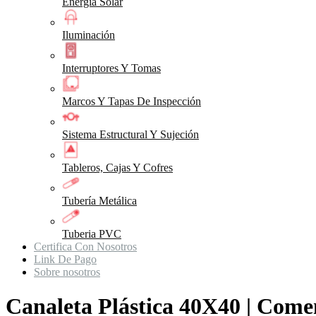
Energia Solar
Iluminación
Interruptores Y Tomas
Marcos Y Tapas De Inspección
Sistema Estructural Y Sujeción
Tableros, Cajas Y Cofres
Tubería Metálica
Tuberia PVC
Certifica Con Nosotros
Link De Pago
Sobre nosotros
Canaleta Plástica 40X40 | Com