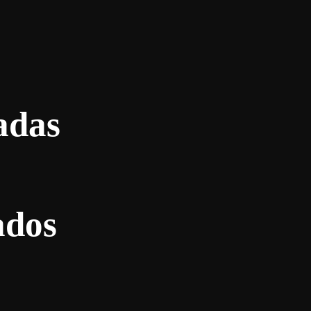
adas
ados