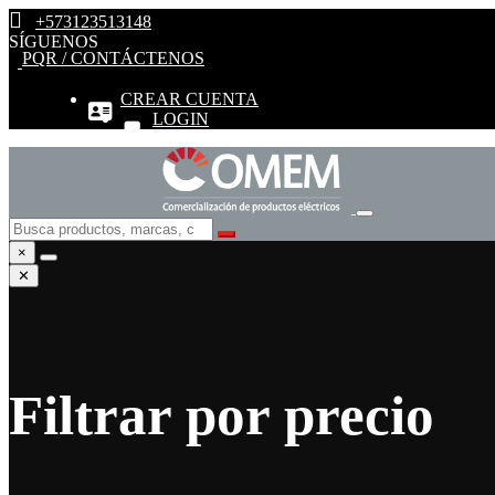
+573123513148
SÍGUENOS
PQR / CONTÁCTENOS
CREAR CUENTA
LOGIN
×
✕
Filtrar por precio