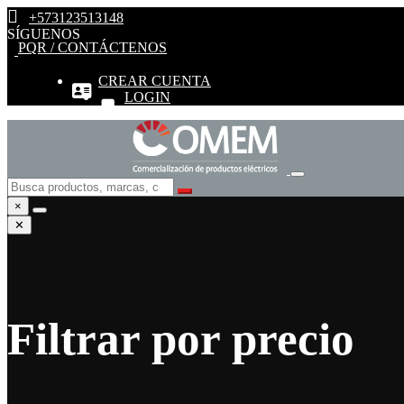
+573123513148
SÍGUENOS
PQR / CONTÁCTENOS
CREAR CUENTA
LOGIN
×
✕
Filtrar por precio