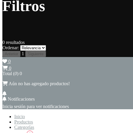
Filtros
0
resultados
Ordenar:
1
Anterior
Siguiente
0
0
Total (
0
)
0
Aún no has agregado productos!
Notificaciones
Inicia sesión para ver notificaciones
Inicio
Productos
Categorías