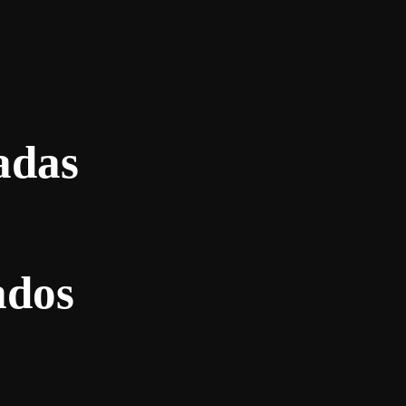
adas
ados