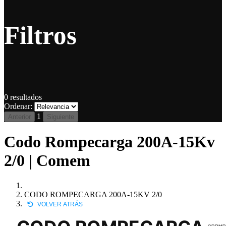
Filtros
0
resultados
Ordenar:
1
Anterior
Siguiente
Codo Rompecarga 200A-15Kv
2/0 | Comem
CODO ROMPECARGA 200A-15KV 2/0
VOLVER ATRÁS
CDRMP