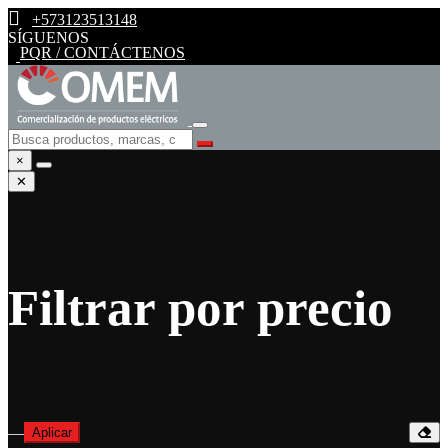
+573123513148
SÍGUENOS
PQR / CONTÁCTENOS
×
✕
Filtrar por precio
—
Aplicar