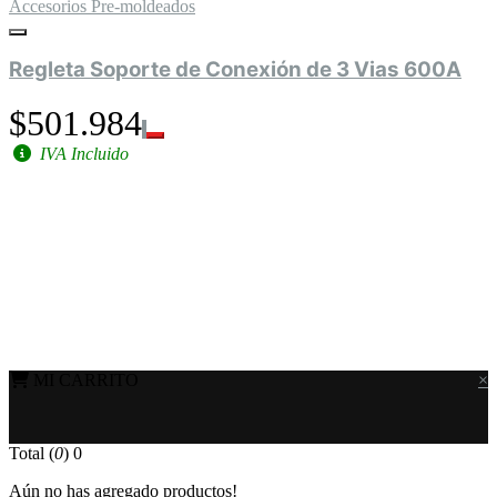
Accesorios Pre-moldeados
Regleta Soporte de Conexión de 3 Vias 600A
$501.984
IVA Incluido
MI CARRITO
×
Total (
0
)
0
Aún no has agregado productos!