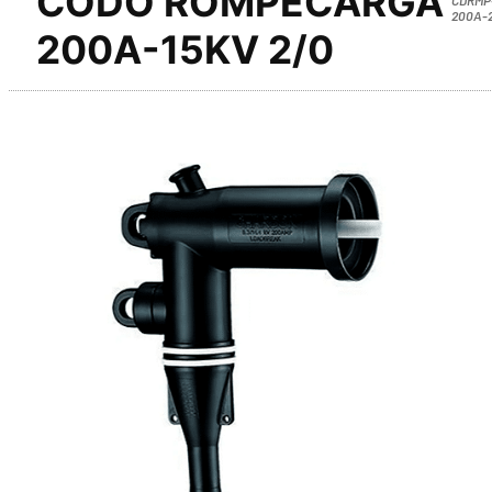
CODO ROMPECARGA
200A-
200A-15KV 2/0