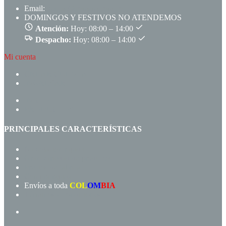
Email:
ventas@comem.com.co
DOMINGOS Y FESTIVOS NO ATENDEMOS
Atención:
Hoy: 08:00 – 14:00
Despacho:
Hoy: 08:00 – 14:00
Mi cuenta
CREAR CUENTA
INGRESAR
INICIO
PRODUCTOS
PRINCIPALES CARACTERÍSTICAS
Navegación rápida
Gran variedad de productos
Precios de fábrica
Compra rápida!
Envíos a toda
COL
OM
BIA
Términos y condiciones