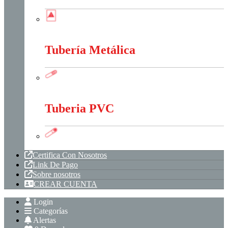
Tableros, Cajas Y Cofres
Tubería Metálica
Tubería Metálica
Tuberia PVC
Tuberia PVC
Certifica Con Nosotros
Link De Pago
Sobre nosotros
CREAR CUENTA
Login
Categorías
Alertas