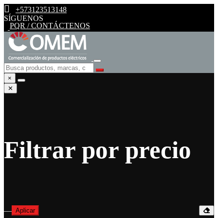
+573123513148
SÍGUENOS
PQR / CONTÁCTENOS
×
✕
Filtrar por precio
—
Aplicar