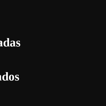
adas
ados