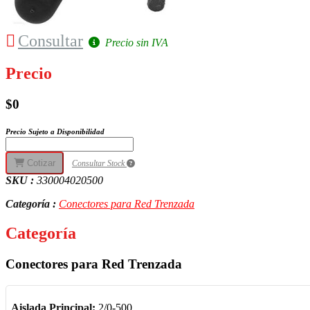
Consultar
Precio sin IVA
Precio
$0
Precio Sujeto a Disponibilidad
Cotizar
Consultar Stock
SKU :
330004020500
Categoría :
Conectores para Red Trenzada
Categoría
Conectores para Red Trenzada
Aislada Principal:
2/0-500