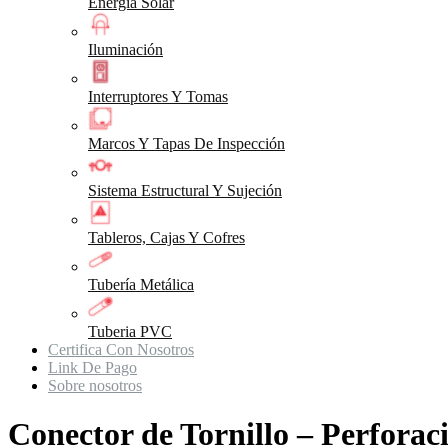
Energia Solar
Iluminación
Interruptores Y Tomas
Marcos Y Tapas De Inspección
Sistema Estructural Y Sujeción
Tableros, Cajas Y Cofres
Tubería Metálica
Tuberia PVC
Certifica Con Nosotros
Link De Pago
Sobre nosotros
Conector de Tornillo – Perfora