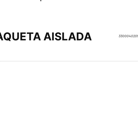
AQUETA AISLADA
330004020