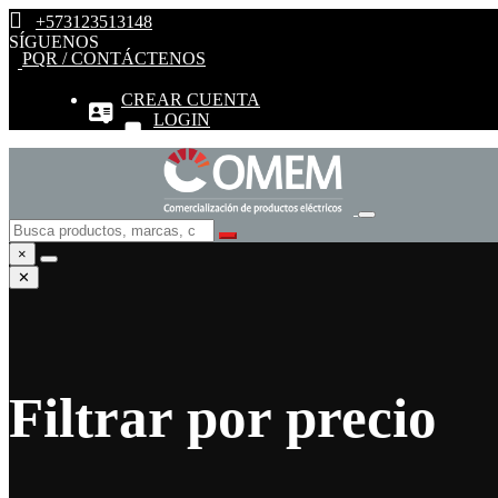
+573123513148
SÍGUENOS
PQR / CONTÁCTENOS
CREAR CUENTA
LOGIN
×
✕
Filtrar por precio