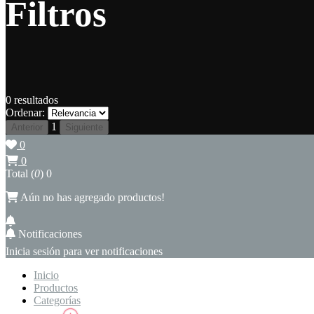
Filtros
0
resultados
Ordenar:
1
Anterior
Siguiente
0
0
Total (
0
)
0
Aún no has agregado productos!
Notificaciones
Inicia sesión para ver notificaciones
Inicio
Productos
Categorías