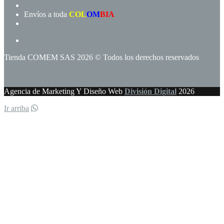
Compra rápida!
Envíos a toda
COL
OM
BIA
Términos y condiciones
Tienda COMEM SAS 2026 © Todos los derechos reservados
Agencia de Marketing Y Diseño Web
División Digital
2026
Ir arriba