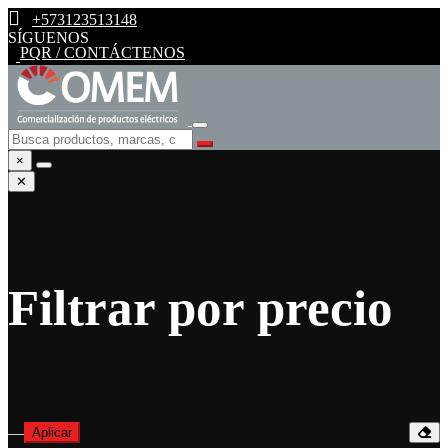
+573123513148
SÍGUENOS
PQR / CONTÁCTENOS
×
✕
Filtrar por precio
—
Aplicar