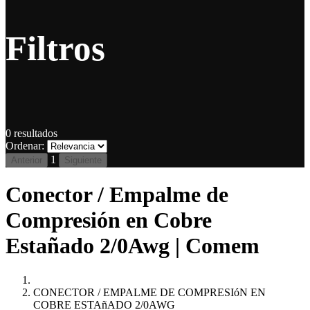
Filtros
0
resultados
Ordenar:
1
Anterior
Siguiente
Conector / Empalme de
Compresión en Cobre
Estañado 2/0Awg | Comem
CONECTOR / EMPALME DE COMPRESIóN EN
COBRE ESTAñADO 2/0AWG