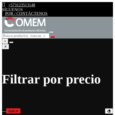
+573123513148
SÍGUENOS
PQR / CONTÁCTENOS
×
✕
Filtrar por precio
—
Aplicar