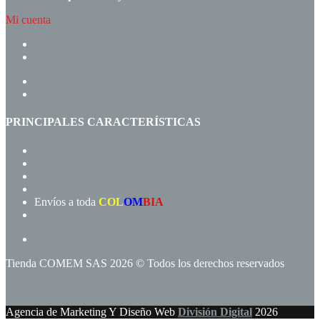
Mi cuenta
CREAR CUENTA
INGRESAR
INICIO
PRODUCTOS
PRINCIPALES CARACTERÍSTICAS
Navegación rápida
Gran variedad de productos
Precios de fábrica
Compra rápida!
Envíos a toda
COL
OM
BIA
Términos y condiciones
Tienda COMEM SAS 2026 © Todos los derechos reservados
Agencia de Marketing Y Diseño Web
División Digital
2026