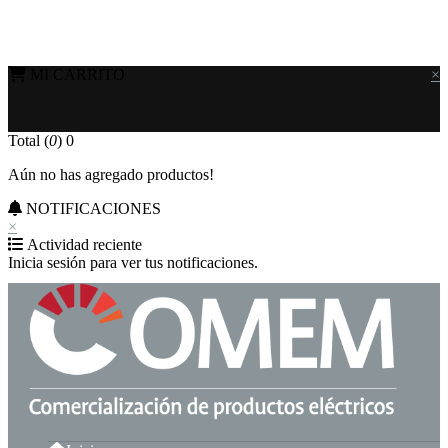
MI CARRITO
×
Total (
0
)
0
Aún no has agregado productos!
NOTIFICACIONES
×
Actividad reciente
Inicia sesión para ver tus notificaciones.