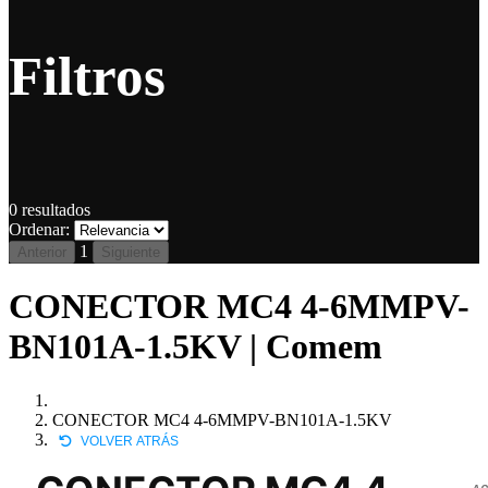
Filtros
0
resultados
Ordenar:
1
Anterior
Siguiente
CONECTOR MC4 4-6MMPV-
BN101A-1.5KV | Comem
CONECTOR MC4 4-6MMPV-BN101A-1.5KV
VOLVER ATRÁS
AC