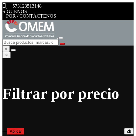
+573123513148
SÍGUENOS
PQR / CONTÁCTENOS
×
✕
Filtrar por precio
—
Aplicar