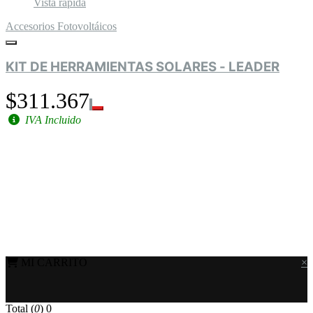
Vista rápida
Accesorios Fotovoltáicos
KIT DE HERRAMIENTAS SOLARES - LEADER
$311.367
IVA Incluido
MI CARRITO
×
Total (
0
)
0