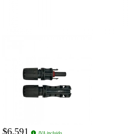
$6.591
IVA incluido