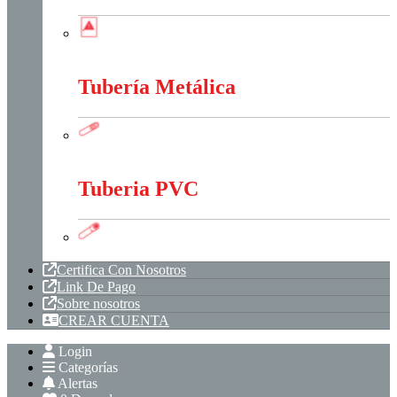
Tableros, Cajas Y Cofres
Tubería Metálica
Tubería Metálica
Tuberia PVC
Tuberia PVC
Certifica Con Nosotros
Link De Pago
Sobre nosotros
CREAR CUENTA
Login
Categorías
Alertas