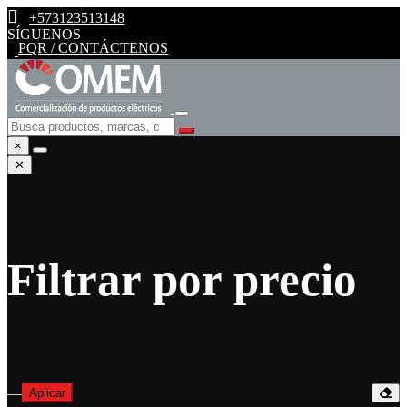
+573123513148
SÍGUENOS
PQR / CONTÁCTENOS
×
✕
Filtrar por precio
—
Aplicar