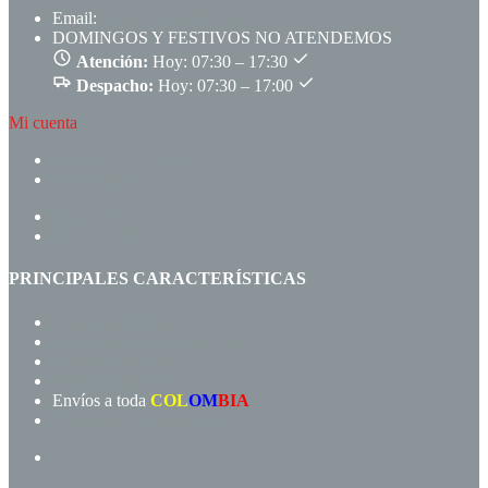
Email:
ventas@comem.com.co
DOMINGOS Y FESTIVOS NO ATENDEMOS
Atención:
Hoy: 07:30 – 17:30
Despacho:
Hoy: 07:30 – 17:00
Mi cuenta
CREAR CUENTA
INGRESAR
INICIO
PRODUCTOS
PRINCIPALES CARACTERÍSTICAS
Navegación rápida
Gran variedad de productos
Precios de fábrica
Compra rápida!
Envíos a toda
COL
OM
BIA
Términos y condiciones