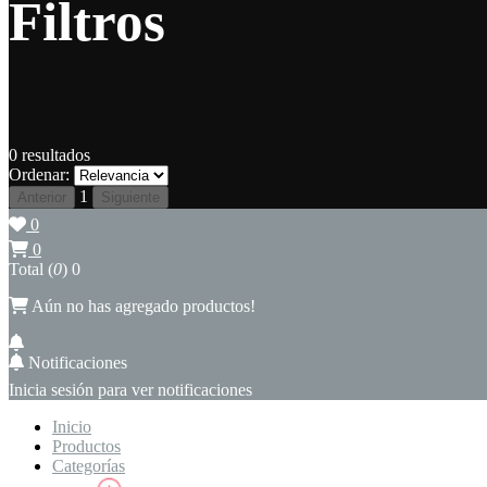
Filtros
0
resultados
Ordenar:
1
Anterior
Siguiente
0
0
Total (
0
)
0
Aún no has agregado productos!
Notificaciones
Inicia sesión para ver notificaciones
Inicio
Productos
Categorías