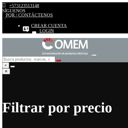
+573123513148
SÍGUENOS
PQR / CONTÁCTENOS
CREAR CUENTA
LOGIN
×
✕
Filtrar por precio