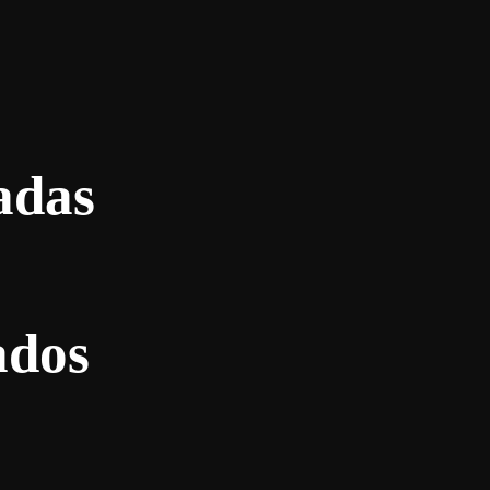
adas
ados