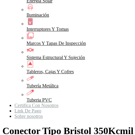
Energia Solar
Iluminación
Interruptores Y Tomas
Marcos Y Tapas De Inspección
Sistema Estructural Y Sujeción
Tableros, Cajas Y Cofres
Tubería Metálica
Tuberia PVC
Certifica Con Nosotros
Link De Pago
Sobre nosotros
Conector Tipo Bristol 350Kcmi