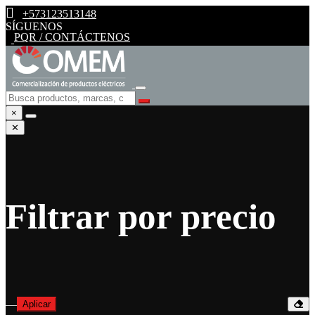
+573123513148
SÍGUENOS
PQR / CONTÁCTENOS
×
✕
Filtrar por precio
—
Aplicar