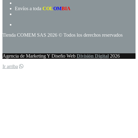
Compra rápida!
Envíos a toda
COL
OM
BIA
Términos y condiciones
Tienda COMEM SAS 2026 © Todos los derechos reservados
Agencia de Marketing Y Diseño Web
División Digital
2026
Ir arriba