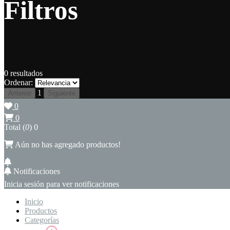
Filtros
0
resultados
Ordenar:
1
Anterior
Siguiente
0
0
Total (
0
)
0
Aún no has agregado productos!
Notificaciones
Inicia sesión para ver notificaciones
Inicio
Productos
Categorías