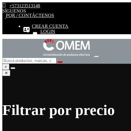
+573123513148
SÍGUENOS
PQR / CONTÁCTENOS
CREAR CUENTA
LOGIN
×
✕
Filtrar por precio