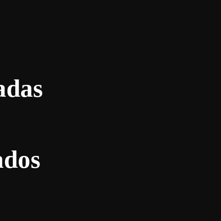
adas
ados