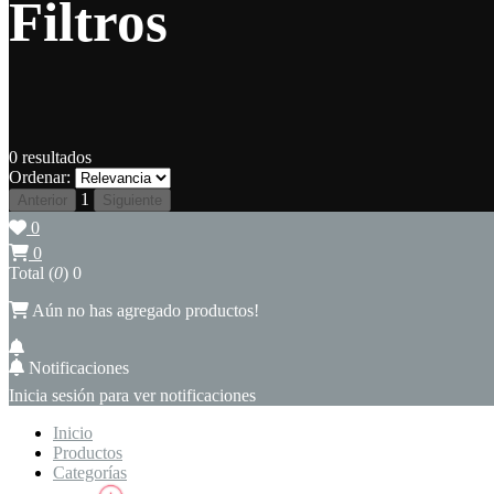
Filtros
0
resultados
Ordenar:
1
Anterior
Siguiente
0
0
Total (
0
)
0
Aún no has agregado productos!
Notificaciones
Inicia sesión para ver notificaciones
Inicio
Productos
Categorías