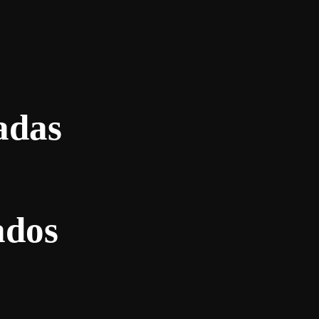
adas
ados