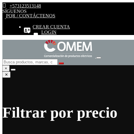
+573123513148
SÍGUENOS
PQR / CONTÁCTENOS
CREAR CUENTA
LOGIN
×
✕
Filtrar por precio