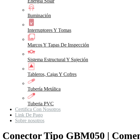
Energia Solar
Iluminación
Interruptores Y Tomas
Marcos Y Tapas De Inspección
Sistema Estructural Y Sujeción
Tableros, Cajas Y Cofres
Tubería Metálica
Tuberia PVC
Certifica Con Nosotros
Link De Pago
Sobre nosotros
Conector Tipo GBM050 | Com