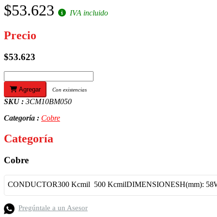
$53.623
IVA incluido
Precio
$53.623
Agregar
Con existencias
SKU :
3CM10BM050
Categoría :
Cobre
Categoría
Cobre
CONDUCTOR
300 Kcmil  500 KcmilDIMENSIONESH(mm): 58W
Pregúntale a un Asesor