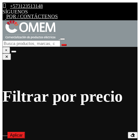
+573123513148
SÍGUENOS
PQR / CONTÁCTENOS
×
✕
Filtrar por precio
—
Aplicar