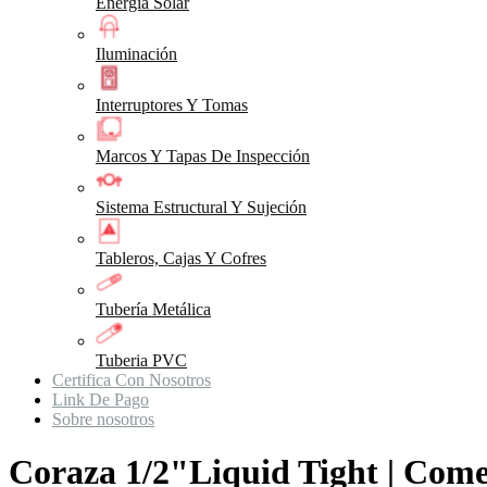
Energia Solar
Iluminación
Interruptores Y Tomas
Marcos Y Tapas De Inspección
Sistema Estructural Y Sujeción
Tableros, Cajas Y Cofres
Tubería Metálica
Tuberia PVC
Certifica Con Nosotros
Link De Pago
Sobre nosotros
Coraza 1/2"Liquid Tight | Com