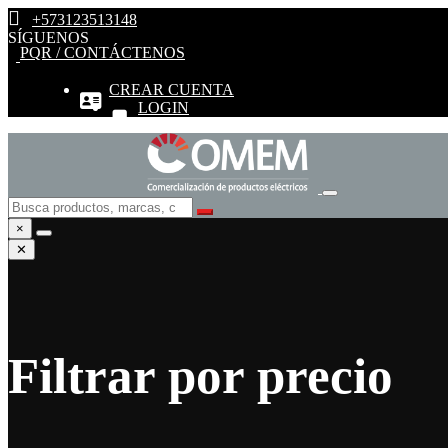
+573123513148
SÍGUENOS
PQR / CONTÁCTENOS
CREAR CUENTA
LOGIN
×
✕
Filtrar por precio