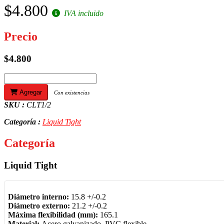
$4.800
IVA incluido
Precio
$4.800
Agregar
Con existencias
SKU :
CLT1/2
Categoría :
Liquid Tight
Categoría
Liquid Tight
Diámetro
interno:
15.8 +/-0.2
Diámetro externo:
21.2 +/-0.2
Máxima flexibilidad (mm):
165.1
Material:
Acero galvanizado, PVC flexible