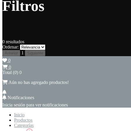
Filtros
0
resultados
Ordenar:
1
Anterior
Siguiente
0
0
Total (
0
)
0
Aún no has agregado productos!
Notificaciones
Inicia sesión para ver notificaciones
Inicio
Productos
Categorías