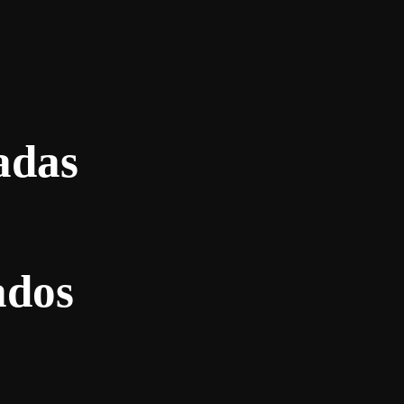
adas
ados