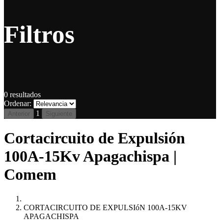
Filtros
0
resultados
Ordenar:
1
Anterior
Siguiente
Cortacircuito de Expulsión
100A-15Kv Apagachispa |
Comem
CORTACIRCUITO DE EXPULSIóN 100A-15KV
APAGACHISPA