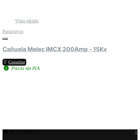
Vista rápida
Pararrayos
Cañuela Melec IMCX 200Amp - 15Kv
Consultar
Precio sin IVA
MI CARRITO
×