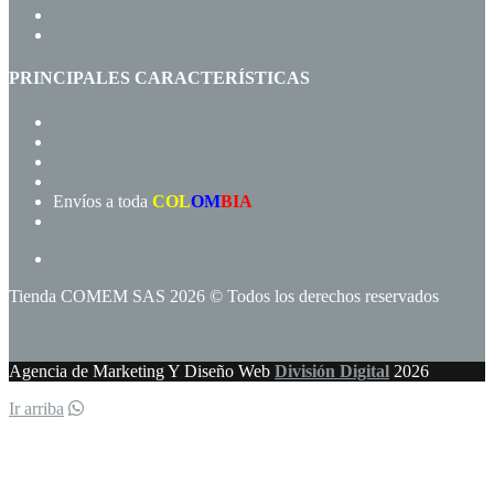
INICIO
PRODUCTOS
PRINCIPALES CARACTERÍSTICAS
Navegación rápida
Gran variedad de productos
Precios de fábrica
Compra rápida!
Envíos a toda
COL
OM
BIA
Términos y condiciones
Tienda COMEM SAS 2026 © Todos los derechos reservados
Agencia de Marketing Y Diseño Web
División Digital
2026
Ir arriba