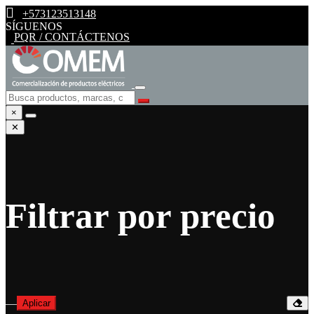
+573123513148
SÍGUENOS
PQR / CONTÁCTENOS
×
✕
Filtrar por precio
—
Aplicar