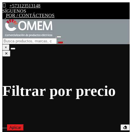
+573123513148
SÍGUENOS
PQR / CONTÁCTENOS
×
✕
Filtrar por precio
—
Aplicar