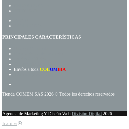
CREAR CUENTA
INGRESAR
INICIO
PRODUCTOS
PRINCIPALES CARACTERÍSTICAS
Navegación rápida
Gran variedad de productos
Precios de fábrica
Compra rápida!
Envíos a toda
COL
OM
BIA
Términos y condiciones
Tienda COMEM SAS 2026 © Todos los derechos reservados
Agencia de Marketing Y Diseño Web
División Digital
2026
Ir arriba