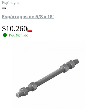
Espárragos
Espárragos de 5/8 x 16"
$10.260
IVA Incluido