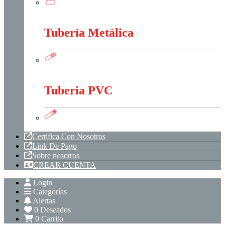
Tableros, Cajas Y Cofres
Tubería Metálica
Tubería Metálica
Tuberia PVC
Tuberia PVC
Certifica Con Nosotros
Link De Pago
Sobre nosotros
CREAR CUENTA
Login
Categorías
Alertas
0
Deseados
0
Carrito