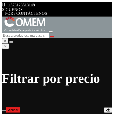
+573123513148
SÍGUENOS
PQR / CONTÁCTENOS
×
✕
Filtrar por precio
—
Aplicar