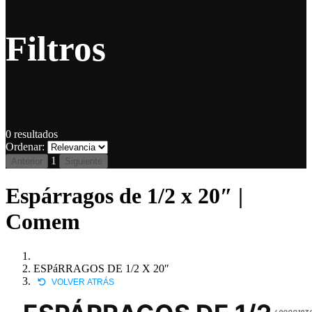
Filtros
0
resultados
Ordenar:
1
Anterior
Siguiente
Espárragos de 1/2 x 20″ |
Comem
ESPáRRAGOS DE 1/2 X 20″
VOLVER ATRÁS
490001834