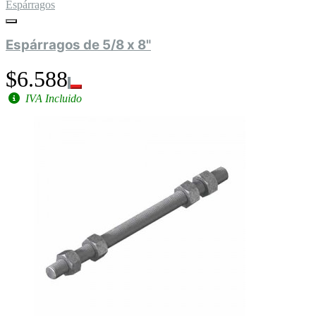
Espárragos
Espárragos de 5/8 x 8"
$6.588
IVA Incluido