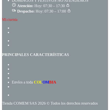
DOMINGOS Y FESTIVOS NO ATENDEMOS
Atención:
Hoy: 07:30 – 17:30
Despacho:
Hoy: 07:30 – 17:00
Mi cuenta
CREAR CUENTA
INGRESAR
INICIO
PRODUCTOS
PRINCIPALES CARACTERÍSTICAS
Navegación rápida
Gran variedad de productos
Precios de fábrica
Compra rápida!
Envíos a toda
COL
OM
BIA
Términos y condiciones
Tienda COMEM SAS 2026 © Todos los derechos reservados