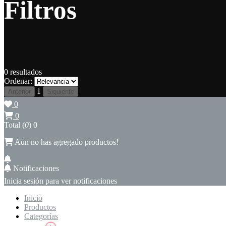
Filtros
0
resultados
Ordenar:
1
Anterior
Siguiente
0
0
Total (
0
)
0
Aún no has agregado productos!
Notificaciones
Inicia sesión para ver notificaciones
Inicio
Productos
Categorías