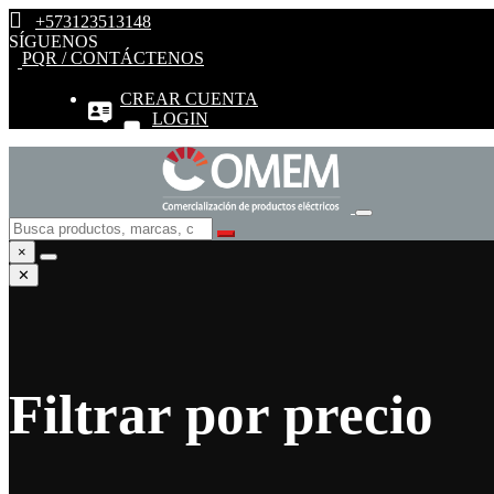
+573123513148
SÍGUENOS
PQR / CONTÁCTENOS
CREAR CUENTA
LOGIN
×
✕
Filtrar por precio