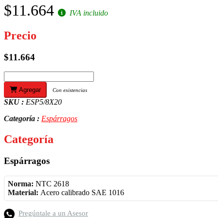
$11.664
IVA incluido
Precio
$11.664
Agregar
Con existencias
SKU :
ESP5/8X20
Categoría :
Espárragos
Categoría
Espárragos
Norma:
NTC 2618
Material:
Acero calibrado SAE 1016
Pregúntale a un Asesor