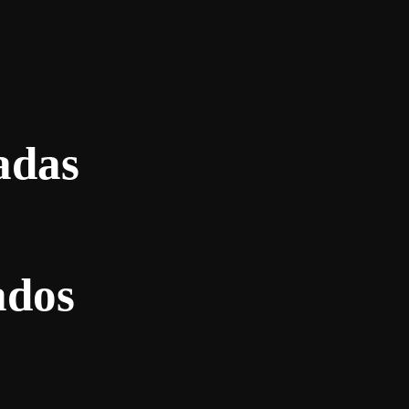
adas
ados