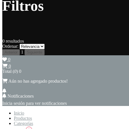
Filtros
0
resultados
Ordenar:
1
Anterior
Siguiente
0
0
Total (
0
)
0
Aún no has agregado productos!
Notificaciones
Inicia sesión para ver notificaciones
Inicio
Productos
Categorías