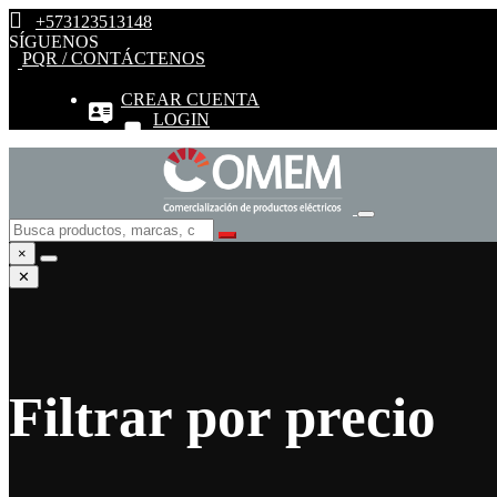
+573123513148
SÍGUENOS
PQR / CONTÁCTENOS
CREAR CUENTA
LOGIN
×
✕
Filtrar por precio