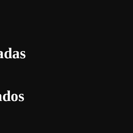
adas
ados