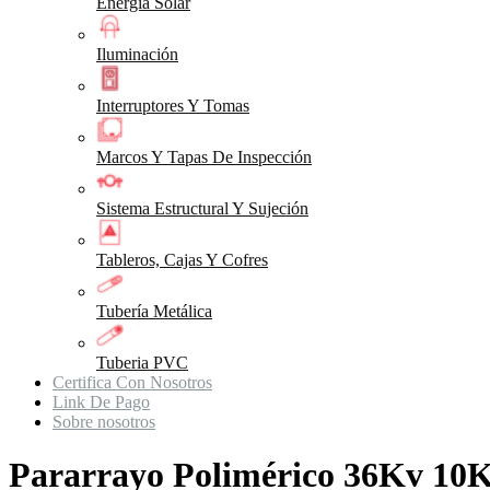
Energia Solar
Iluminación
Interruptores Y Tomas
Marcos Y Tapas De Inspección
Sistema Estructural Y Sujeción
Tableros, Cajas Y Cofres
Tubería Metálica
Tuberia PVC
Certifica Con Nosotros
Link De Pago
Sobre nosotros
Pararrayo Polimérico 36Kv 10K