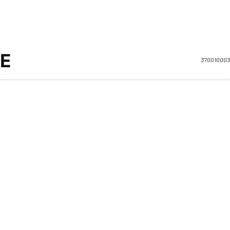
JE
370010003