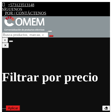
+573123513148
SÍGUENOS
PQR / CONTÁCTENOS
×
✕
Filtrar por precio
—
Aplicar