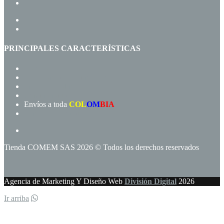
INGRESAR
INICIO
PRODUCTOS
PRINCIPALES CARACTERÍSTICAS
Navegación rápida
Gran variedad de productos
Precios de fábrica
Compra rápida!
Envíos a toda
COL
OM
BIA
Términos y condiciones
Tienda COMEM SAS 2026 © Todos los derechos reservados
Agencia de Marketing Y Diseño Web
División Digital
2026
Ir arriba