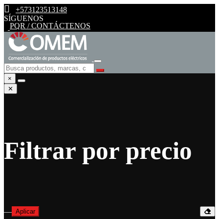
+573123513148
SÍGUENOS
PQR / CONTÁCTENOS
×
✕
Filtrar por precio
—
Aplicar