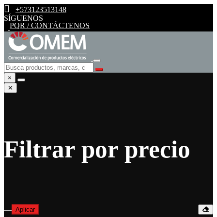
+573123513148
SÍGUENOS
PQR / CONTÁCTENOS
×
✕
Filtrar por precio
—
Aplicar