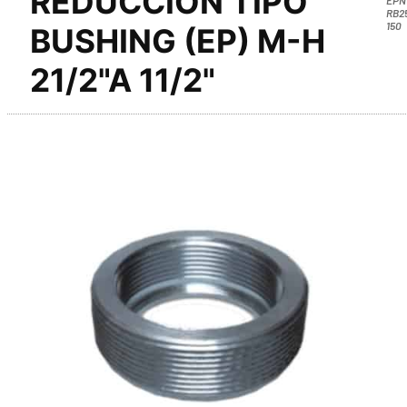
REDUCCION TIPO
RB2
150
BUSHING (EP) M-H
21/2"A 11/2"