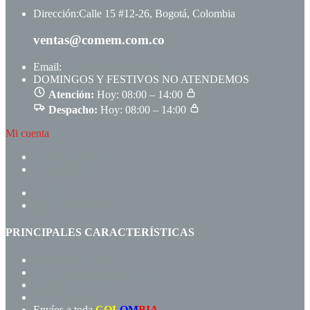
Dirección:
Calle 15 #12-26, Bogotá, Colombia
ventas@comem.com.co
Email:
ventas@comem.com.co
DOMINGOS Y FESTIVOS NO ATENDEMOS
Atención:
Hoy: 08:00 – 14:00
Despacho:
Hoy: 08:00 – 14:00
Mi cuenta
CREAR CUENTA
INGRESAR
INICIO
PRODUCTOS
PRINCIPALES CARACTERÍSTICAS
Navegación rápida
Gran variedad de productos
Precios de fábrica
Compra rápida!
Envíos a toda
COL
OM
BIA