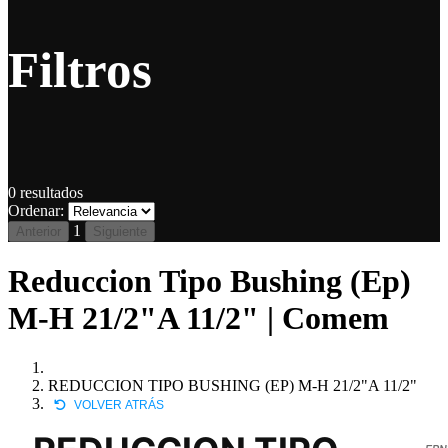
Filtros
0
resultados
Ordenar:
1
Anterior
Siguiente
Reduccion Tipo Bushing (Ep)
M-H 21/2"A 11/2" | Comem
REDUCCION TIPO BUSHING (EP) M-H 21/2"A 11/2"
VOLVER ATRÁS
EPN