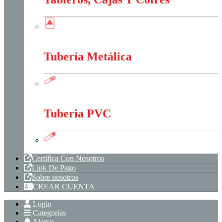
Tableros, Cajas Y Cofres
Tubería Metálica
Tubería Metálica
Tuberia PVC
Tuberia PVC
Certifica Con Nosotros
Link De Pago
Sobre nosotros
CREAR CUENTA
Login
Categorías
Alertas