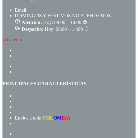
Email:
ventas@comem.com.co
DOMINGOS Y FESTIVOS NO ATENDEMOS
Atención:
Hoy: 08:00 – 14:00
Despacho:
Hoy: 08:00 – 14:00
Mi cuenta
CREAR CUENTA
INGRESAR
INICIO
PRODUCTOS
PRINCIPALES CARACTERÍSTICAS
Navegación rápida
Gran variedad de productos
Precios de fábrica
Compra rápida!
Envíos a toda
COL
OM
BIA
Términos y condiciones