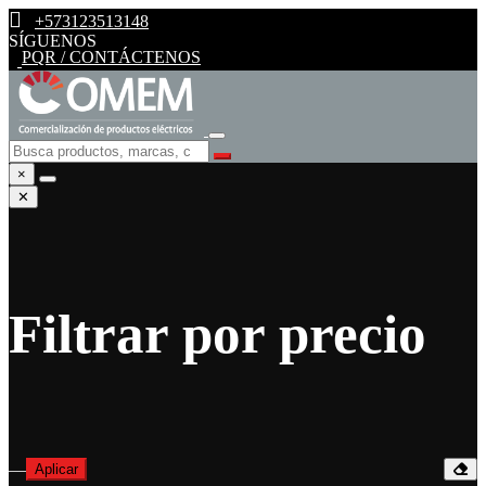
+573123513148
SÍGUENOS
PQR / CONTÁCTENOS
×
✕
Filtrar por precio
—
Aplicar