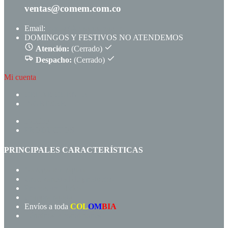
ventas@comem.com.co
Email:
ventas@comem.com.co
DOMINGOS Y FESTIVOS NO ATENDEMOS
Atención:
(Cerrado)
Despacho:
(Cerrado)
Mi cuenta
CREAR CUENTA
INGRESAR
INICIO
PRODUCTOS
PRINCIPALES CARACTERÍSTICAS
Navegación rápida
Gran variedad de productos
Precios de fábrica
Compra rápida!
Envíos a toda
COL
OM
BIA
Términos y condiciones