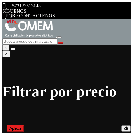
+573123513148
SÍGUENOS
PQR / CONTÁCTENOS
×
✕
Filtrar por precio
—
Aplicar