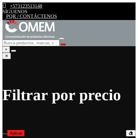
+573123513148
SÍGUENOS
PQR / CONTÁCTENOS
×
✕
Filtrar por precio
—
Aplicar