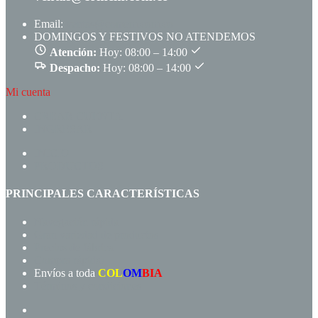
Email:
ventas@comem.com.co
DOMINGOS Y FESTIVOS NO ATENDEMOS
Atención:
Hoy: 08:00 – 14:00
Despacho:
Hoy: 08:00 – 14:00
Mi cuenta
CREAR CUENTA
INGRESAR
INICIO
PRODUCTOS
PRINCIPALES CARACTERÍSTICAS
Navegación rápida
Gran variedad de productos
Precios de fábrica
Compra rápida!
Envíos a toda
COL
OM
BIA
Términos y condiciones