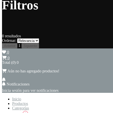
Filtros
0
resultados
Ordenar:
1
Anterior
Siguiente
0
0
Total (
0
)
0
Aún no has agregado productos!
Notificaciones
Inicia sesión para ver notificaciones
Inicio
Productos
Categorías