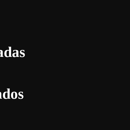
adas
ados