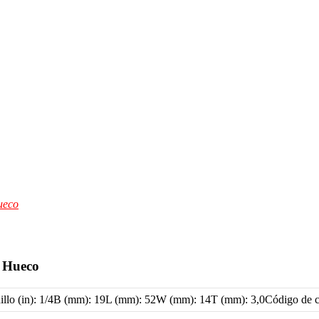
ueco
n Hueco
nillo (in): 1/4B (mm): 19L (mm): 52W (mm): 14T (mm): 3,0Código de c