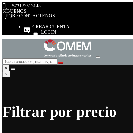
+573123513148
SÍGUENOS
PQR / CONTÁCTENOS
CREAR CUENTA
LOGIN
×
✕
Filtrar por precio