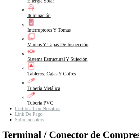
Energia Solar
Iluminación
Interruptores Y Tomas
Marcos Y Tapas De Inspección
Sistema Estructural Y Sujeción
Tableros, Cajas Y Cofres
Tubería Metálica
Tuberia PVC
Certifica Con Nosotros
Link De Pago
Sobre nosotros
Terminal / Conector de Compr