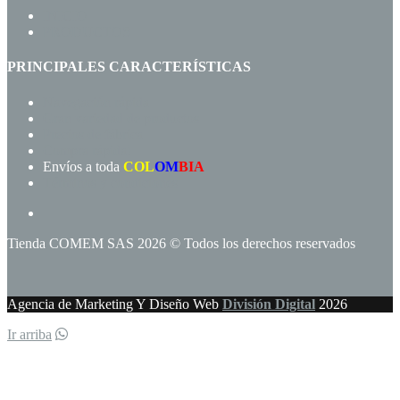
INICIO
PRODUCTOS
PRINCIPALES CARACTERÍSTICAS
Navegación rápida
Gran variedad de productos
Precios de fábrica
Compra rápida!
Envíos a toda
COL
OM
BIA
Términos y condiciones
Tienda COMEM SAS 2026 © Todos los derechos reservados
Agencia de Marketing Y Diseño Web
División Digital
2026
Ir arriba