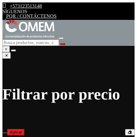
+573123513148
SÍGUENOS
PQR / CONTÁCTENOS
×
✕
Filtrar por precio
—
Aplicar