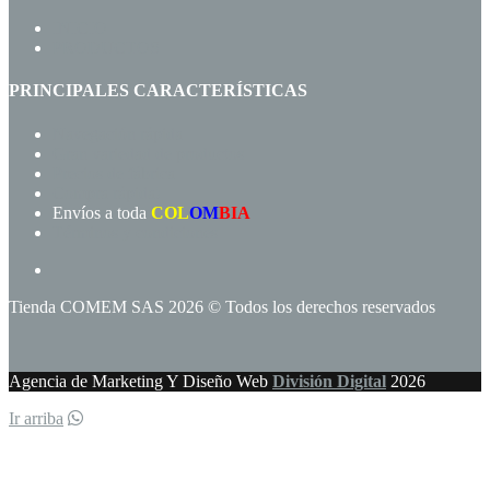
INICIO
PRODUCTOS
PRINCIPALES CARACTERÍSTICAS
Navegación rápida
Gran variedad de productos
Precios de fábrica
Compra rápida!
Envíos a toda
COL
OM
BIA
Términos y condiciones
Tienda COMEM SAS 2026 © Todos los derechos reservados
Agencia de Marketing Y Diseño Web
División Digital
2026
Ir arriba