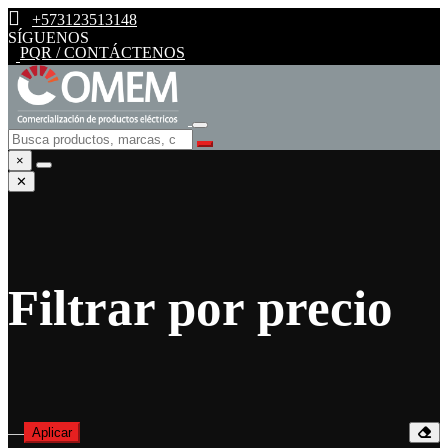
+573123513148
SÍGUENOS
PQR / CONTÁCTENOS
×
✕
Filtrar por precio
—
Aplicar